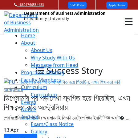
+8801766554433
SIMS Portal
Apply Online
Department of Business Administration
Presidency University
Home
About
About Us
Why Study With Us
Message from Head
Success Story
Programs offering
Faculty Members
Curriculum
Curriculum
ডিপ্লোমার পর পড়ালেখা স্থগিত হয়ে গিয়েছিল, এখন
Events
শিক্ষকতা করি অস্ট্রেলিয়ায়
Notice
Archive
প্রেসিডেন্সি ইউনিভার্সিটির অ্যালামনাই সিডনি মেট্রোপলিটন ইনস্টিটিউট অব ট� ...
Exam/Class Notice
13
Apr
Gallery