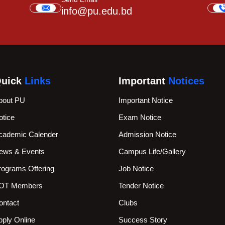
info@pu.edu.bd
uick
Links
Important
Notices
bout PU
Important Notice
otice
Exam Notice
cademic Calender
Admission Notice
ews & Events
Campus Life/Gallery
rograms Offering
Job Notice
OT Members
Tender Notice
ontact
Clubs
pply Online
Success Story