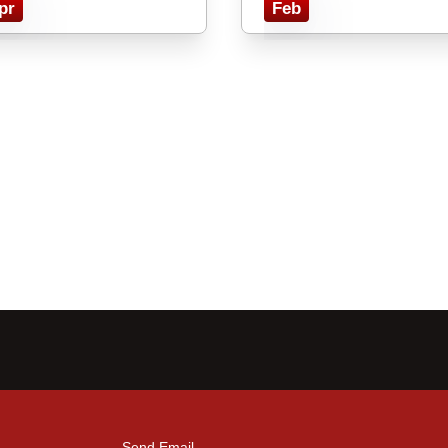
pr
Feb
Send Email