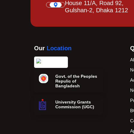
House 11/A, Road 92,
Gulshan-2, Dhaka 1212
Our
Location
Q
A
N
Govt. of the Peoples
A
Repulic of
Bangladesh
N
P
University Grants
Commission (UGC)
B
C
A