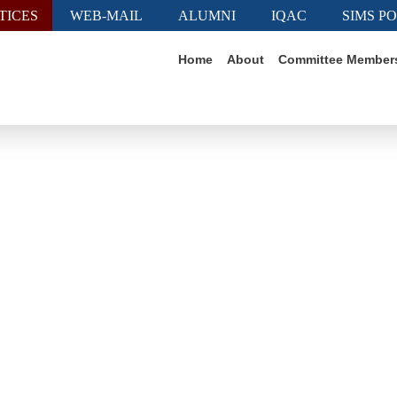
TICES
WEB-MAIL
ALUMNI
IQAC
SIMS P
Home
About
Committee Member
News & Events