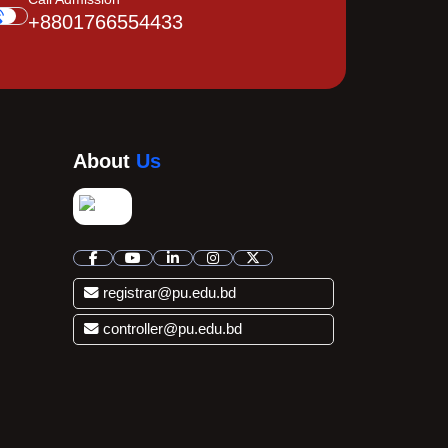
+8801766554433
About
Us
registrar@pu.edu.bd
controller@pu.edu.bd