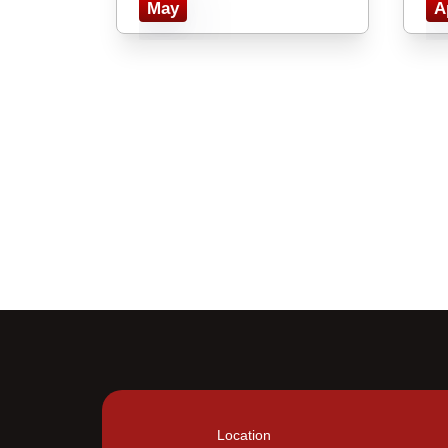
May
A
Location