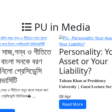
PU in Media
িল সাজ,গন্ধ ও গীতিতে
Personality: Y
 বাংলা সনকে বরণ
Asset or Your
নিলো প্রেসিডেন্সি
Liability?
ভার্সিটি
𝐓𝐚𝐡𝐬𝐚𝐧 𝐊𝐡𝐚𝐧 𝐚𝐭 𝐏𝐫𝐞𝐬𝐢𝐝𝐞𝐧𝐜𝐲
𝐔𝐧𝐢𝐯𝐞𝐫𝐬𝐢𝐭𝐲 | 𝐆𝐮𝐞𝐬𝐭 𝐋𝐞𝐜𝐭𝐮𝐫𝐞 𝐒
াজ,গন্ধ ও গীতিতে নতুন বাংলা সনকে বরণ
 প্রেসিডেন্সি ইউনিভার� ...
08
Apr
Read More