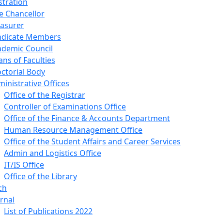
stration
e Chancellor
easurer
ndicate Members
ademic Council
ns of Faculties
ctorial Body
inistrative Offices
Office of the Registrar
Controller of Examinations Office
Office of the Finance & Accounts Department
Human Resource Management Office
Office of the Student Affairs and Career Services
Admin and Logistics Office
IT/IS Office
Office of the Library
ch
rnal
List of Publications 2022