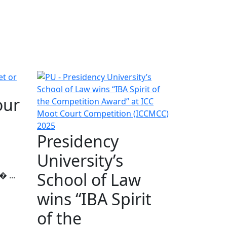
our
Presidency
University’s
School of Law
𝐫� ...
wins “IBA Spirit
of the