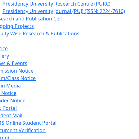
Presidency University Research Centre (PURC)
Presidency University Journal (PUJ) (ISSN: 2224-7610)
earch and Publication Cell
going Projects
ulty Wise Research & Publications
tice
lery
ws & Events
mission Notice
am/Class Notice
 in Media
 Notice
nder Notice
 Portal
dent Mail
S Online Student Portal
cument Verification
umni