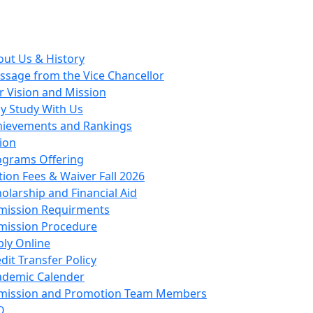
out Us & History
ssage from the Vice Chancellor
 Vision and Mission
y Study With Us
hievements and Rankings
ion
ograms Offering
tion Fees & Waiver Fall 2026
olarship and Financial Aid
mission Requirments
mission Procedure
ly Online
dit Transfer Policy
ademic Calender
mission and Promotion Team Members
Q