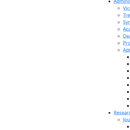
Admini
Vic
Tr
Sy
Ac
Dea
Pro
Adm
Resear
Jou