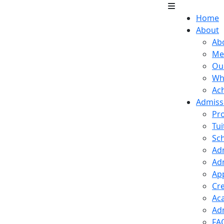
Home
About
Ab
Me
Our
Wh
Ac
Admiss
Pr
Tui
Sch
Ad
Ad
App
Cre
Ac
Ad
FA