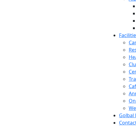
Faciliti
Ca
Res
Hea
Cl
Cen
Tra
Caf
Ann
Onl
We
Golbal
Contac