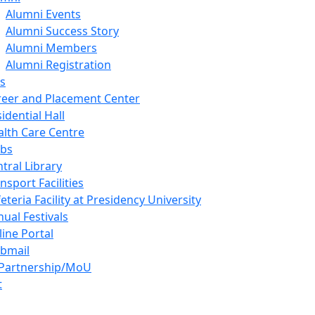
Alumni Events
Alumni Success Story
Alumni Members
Alumni Registration
es
reer and Placement Center
idential Hall
lth Care Centre
ubs
tral Library
nsport Facilities
eteria Facility at Presidency University
ual Festivals
ine Portal
bmail
 Partnership/MoU
t