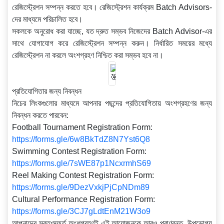
রেজিস্ট্রেশন সম্পন্ন করতে হবে। রেজিস্ট্রেশন কার্যক্রম Batch Advisors-
দের মাধ্যমে পরিচালিত হবে।
সকলকে অনুরোধ করা যাচ্ছে, যত দ্রুত সম্ভব নিজেদের Batch Advisor-এর
সাথে যোগাযোগ করে রেজিস্ট্রেশন সম্পন্ন করুন। নির্ধারিত সময়ের মধ্যে
রেজিস্ট্রেশন না করলে অংশগ্রহণ নিশ্চিত করা সম্ভব হবে না।
প্রতিযোগিতার জন্য নিবন্ধন
নিচের লিংকগুলোর মাধ্যমে আপনার পছন্দের প্রতিযোগিতায় অংশগ্রহণের জন্য
নিবন্ধন করতে পারবেন:
Football Tournament Registration Form:
https://forms.gle/6w8BkTdZ8N7Yst6Q8
Swimming Contest Registration Form:
https://forms.gle/7sWE87p1NcxrmhS69
Reel Making Contest Registration Form:
https://forms.gle/9DezVxkjPjCpNDm89
Cultural Performance Registration Form:
https://forms.gle/3CJ7gLdtEnM21W3o9
আপনাদের স্বতঃস্ফূর্ত অংশগ্রহণই এই আয়োজনকে আরও প্রাণবন্ত, উপভোগ্য